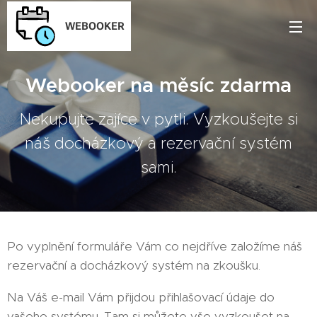
WEBOOKER
Webooker na měsíc zdarma
Nekupujte zajíce v pytli. Vyzkoušejte si
náš docházkový a rezervační systém
sami.
Po vyplnění formuláře Vám co nejdříve založíme náš
rezervační a docházkový systém na zkoušku.
Na Váš e-mail Vám přijdou přihlašovací údaje do
vašeho systému. Tam si můžete vše vyzkoušet na