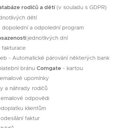
atabáze rodičů a dětí
(v souladu s GDPR)
dnotlivých dětí
a dopolední a odpolední program
bsazenosti
jednotlivých dní
 fakturace
teb - Automatické párování některých bank
Comgate
platební bránu
- kartou
 emailové upomínky
y a náhrady rodičů
 emailové odpovědi
doplatku klientům
odesílání faktur