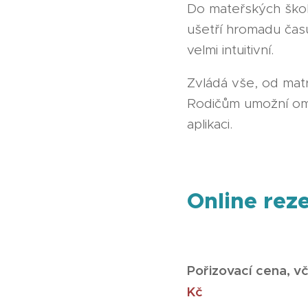
Do mateřských ško
ušetří hromadu času
velmi intuitivní.
Zvládá vše, od matri
Rodičům umožní omlo
aplikaci.
Online rez
Pořizovací cena, v
Kč