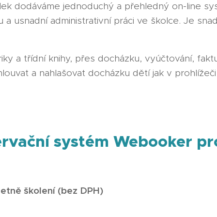
lek dodáváme jednoduchý a přehledný on-line sy
 a usnadní administrativní práci ve školce. Je sn
ky a třídní knihy, přes docházku, vyúčtování, faktur
uvat a nahlašovat docházku dětí jak v prohlížeči, 
ervační systém Webooker pr
četně školení (bez DPH)