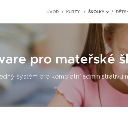
ÚVOD
KURZY
ŠKOLKY
DĚTSK
ware pro mateřské š
edný systém pro kompletní administrativu 