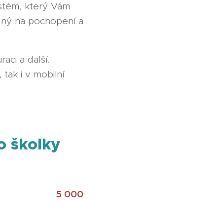
stém, který Vám
adný na pochopení a
aci a další.
tak i v mobilní
o školky
5 000