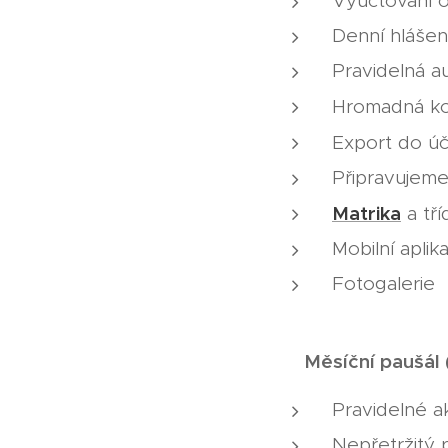
Vyúčtování 
Denní hlášen
Pravidelná a
Hromadná k
Export do ú
Připravujeme
Matrika
a tří
Mobilní aplik
Fotogalerie
Měsíč
Pravidelné a
Nepřetržitý