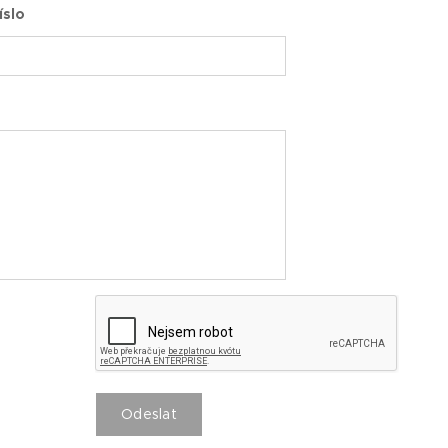
íslo
Odeslat