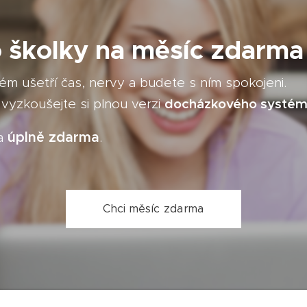
 školky na měsíc zdarma
stém ušetří čas, nervy a budete s ním spokojeni.
docházkového systému
vyzkoušejte si plnou verzi
úplně zdarma
 a
.
Chci měsíc zdarma