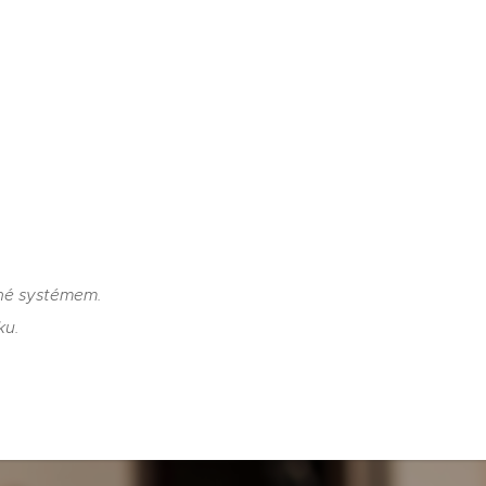
ané systémem.
ku.