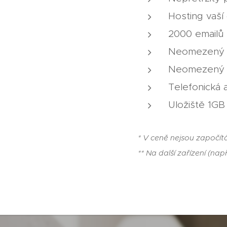
Hosting vaší
2000 emailů
Neomezený p
Neomezený 
Telefonická 
Uložiště 1GB
* V ceně nejsou započí
** Na další zařízení (na