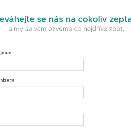
eváhejte se nás na cokoliv zepta
a my se vám ozveme co nejdříve zpět.
íjmení
nizace