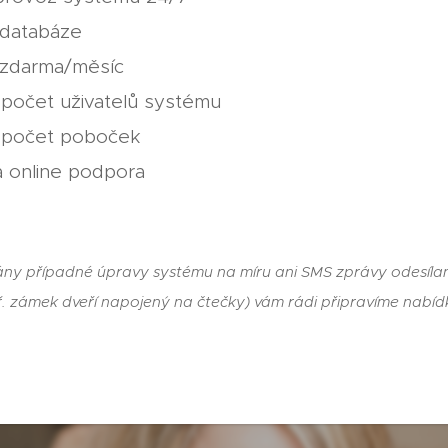
 databáze
 zdarma/měsíc
očet uživatelů systému
počet poboček
a online podpora
tány případné úpravy systému na míru ani SMS zprávy odesíl
př. zámek dveří napojený na čtečky) vám rádi připravíme nabíd