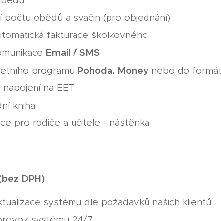
obědů
í počtu obědů a svačin (pro objednání)
utomatická fakturace školkovného
Email / SMS
omunikace
Pohoda, Money
četního programu
nebo do formá
 napojení na EET
dní kniha
ace pro rodiče a učitele - nástěnka
ní paušál (bez DP
ktualizace systému dle požadavků našich klientů
 provoz systému 24/7