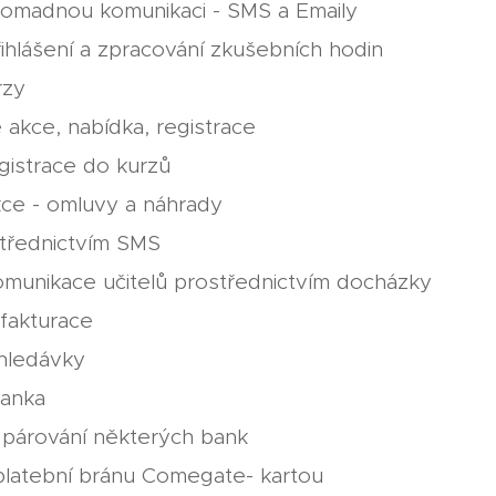
romadnou komunikaci - SMS a Emaily
ihlášení a zpracování zkušebních hodin
rzy
akce, nabídka, registrace
gistrace do kurzů
kce - omluvy a náhrady
třednictvím SMS
munikace učitelů prostřednictvím docházky
 fakturace
ohledávky
banka
 párování některých bank
platební bránu Comegate- kartou