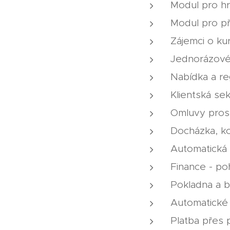
Modul pro h
Modul pro př
Zájemci o ku
Jednorázové 
Nabídka a re
Klientská se
Omluvy pros
Docházka, ko
Automatická
Finance - p
Pokladna a 
Automatické
Platba přes 