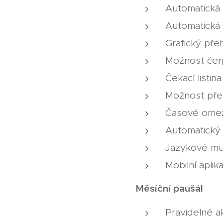
Automatická 
Automatická 
Grafický př
Možnost čer
Čekací listi
Možnost pře
Časově omez
Automatický
Jazykové mu
Mobilní aplik
Měsí
Pravidelné a