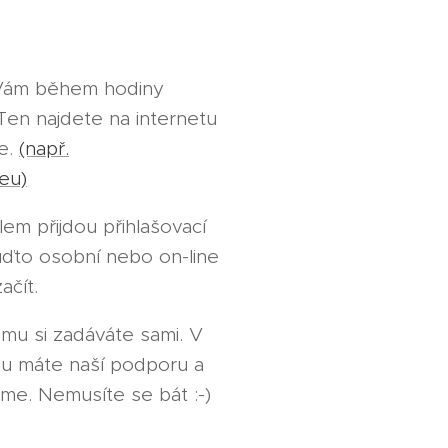
 Vám během hodiny
Ten najdete na internetu
e.
(např.
eu)
em přijdou přihlašovací
uďto osobní nebo on-line
ačít.
mu si zadáváte sami. V
lu máte naší podporu a
me. Nemusíte se bát :-)