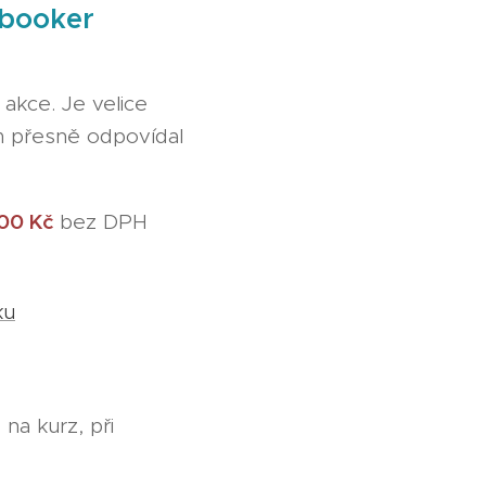
ebooker
akce. Je velice
ém přesně odpovídal
00 Kč
bez DPH
ku
na kurz, při