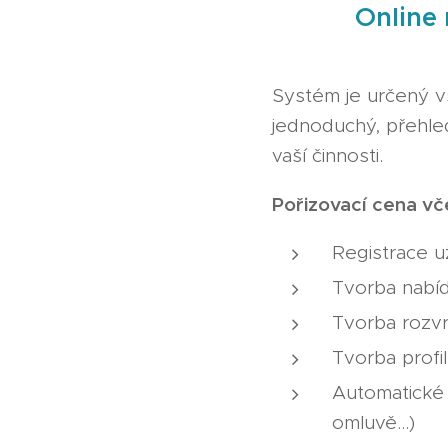
Online
Systém je určený v
jednoduchý, přehled
vaší činnosti.
Pořizova
Registrace u
Tvorba nabí
Tvorba rozv
Tvorba profil
Automatické m
omluvě...)