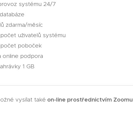
 provoz systému 24/7
 databáze
lů zdarma/měsíc
očet uživatelů systému
počet poboček
a online podpora
nahrávky 1 GB
on-line prostřednictvím Zoomu
ožné vysílat také