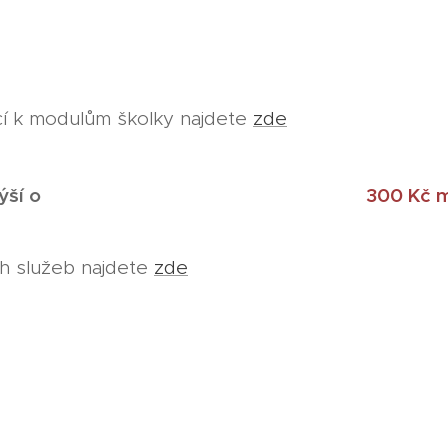
cí k modulům školky najdete
zde
 paušál navýší o
300 Kč m
h služeb najdete
zde