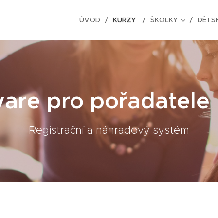
ÚVOD
KURZY
ŠKOLKY
DĚTSK
are pro pořadatele
Registrační a náhradový systém