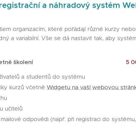
 registrační a náhradový systém W
šem organizacím, které pořádají různé kurzy nebo 
ný a variabilní. Vše se dá nastavit tak, aby syst
cí cena včetně školení
5 0
živatelů a studentů do systému
dky kurzů včetně
Widgetu na vaší webovou strán
rhu
u učitelů
ailové odpovědi (např. při registraci do systému, 