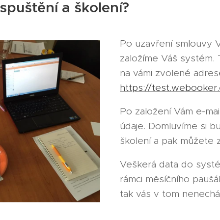
spuštění a školení?
Po uzavření smlouvy
založíme Váš systém. 
na vámi zvolené adres
https://test.webooker.
Po založení Vám e-mail
údaje. Domluvíme si b
školení a pak můžete z
Veškerá data do systé
rámci měsíčního paušá
tak vás v tom nenechá