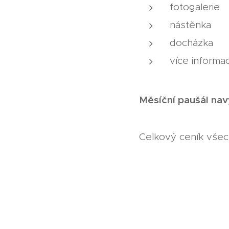
fotogalerie
nástěnka
docházka
více informa
Měsíční
Celkový ceník všec