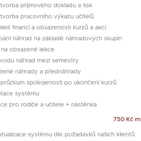
tvorba příjmového dokladu a tisk
tvorba pracovního výkazu učitelů
ehled financí a obsazenosti kurzů a akcí
pání náhrad na základě náhradových skupin
na na obsazené lekce
vodu náhrad mezi semestry
ené náhrady a přednáhrady
 průzkum spokojenosti po ukončení kurzů
tace systému
ace pro rodiče a učitele + nástěnka
ční paušál
750 Kč m
ktualizace systému dle požadavků našich klientů