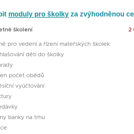
pit
moduly pro školky
za zvýhodněnou c
cí cena včetně školení
2
é pro vedení a řízení mateřských školek
hlašování dětí do školky
hrady
 den počet obědů
ěsíční vyúčtování
ktury
ledávky
ny banky na trhu
ace