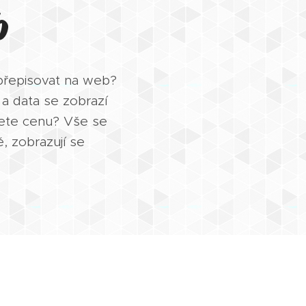
b
přepisovat na web?
a data se zobrazí
jete cenu? Vše se
, zobrazují se