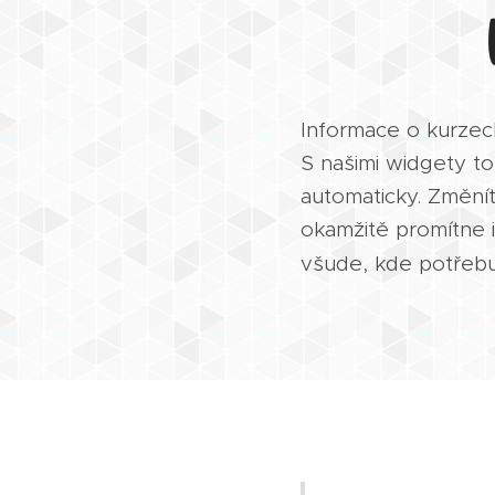
Informace o kurze
S našimi widgety t
automaticky. Změní
okamžitě promítne 
všude, kde potřebu