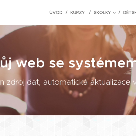
ÚVOD
KURZY
ŠKOLKY
DĚTSK
vůj web se systém
n zdroj dat, automatická aktualizace 