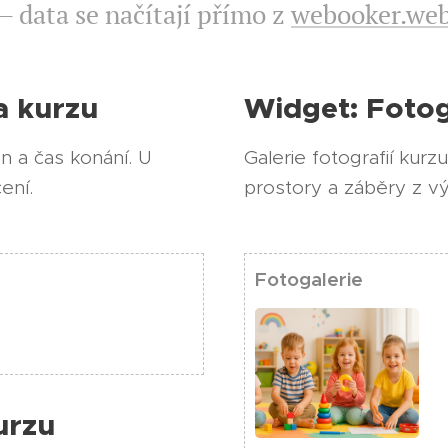
– data se načítají přímo z
webooker.web
a kurzu
Widget: Fotog
n a čas konání. U
Galerie fotografií kurz
ení.
prostory a záběry z vý
Fotogalerie
urzu