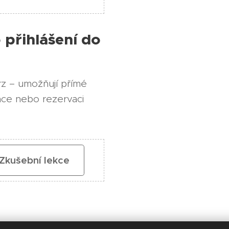
 přihlášení do
urz – umožňují přímé
emce nebo rezervaci
Zkušební lekce