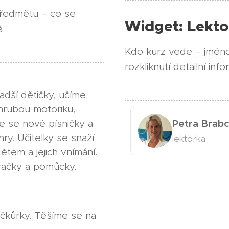
předmětu – co se
Widget: Lekto
á.
Kdo kurz vede – jméno
rozkliknutí detailní inf
adší dětičky, učíme
 hrubou motoriku,
Petra Brab
e se nové písničky a
ry. Učitelky se snaží
lektorka
dětem a jejich vnímání.
račky a pomůcky.
čkůrky. Těšíme se na