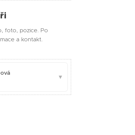
ři
, foto, pozice. Po
ormace a kontakt.
cová
▼