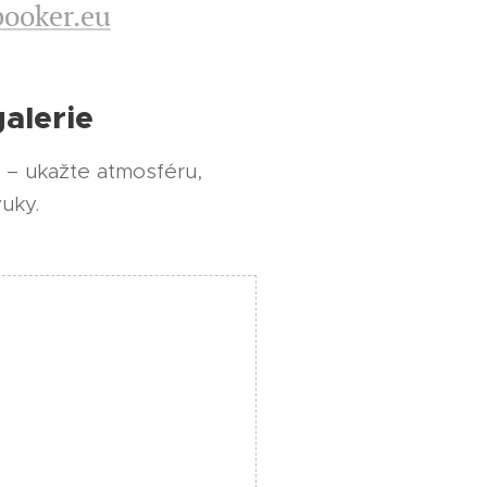
ooker.eu
alerie
u – ukažte atmosféru,
uky.