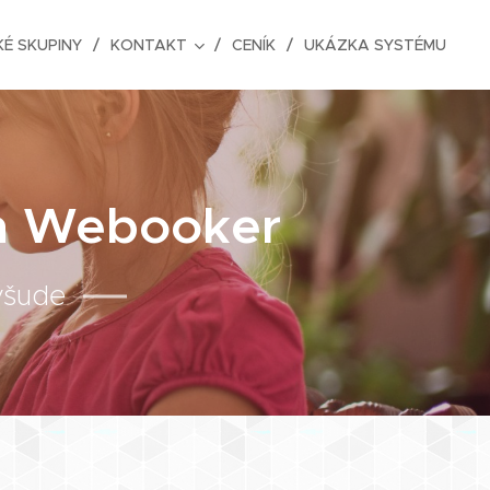
É SKUPINY
KONTAKT
CENÍK
UKÁZKA SYSTÉMU
em Webooker
všude